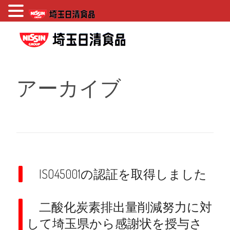
コ
ン
テ
埼玉日清食品
ン
ツ
へ
アーカイブ
ス
キ
ッ
プ
ISO45001の認証を取得しました
二酸化炭素排出量削減努力に対
して埼玉県から感謝状を授与さ