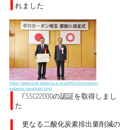
れました
https://www.pref.saitama.lg.jp/a0502/zerocarbon-
saitama_kanshajo.html
FSSC22000の認証を取得しまし
た
更なる二酸化炭素排出量削減の